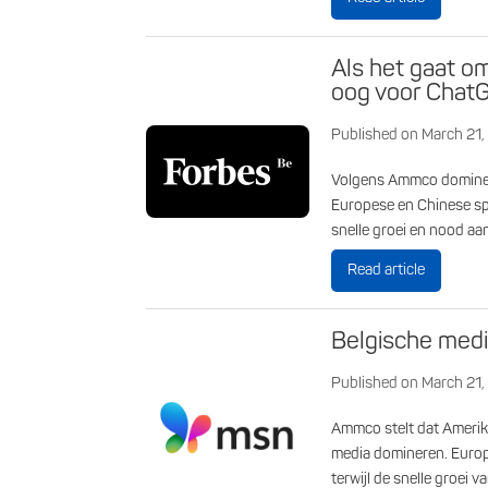
Als het gaat o
oog voor Chat
Published on March 21
Volgens Ammco domineer
Europese en Chinese spe
snelle groei en nood aan
Read article
Belgische medi
Published on March 21
Ammco stelt dat Amerik
media domineren. Europ
terwijl de snelle groei v