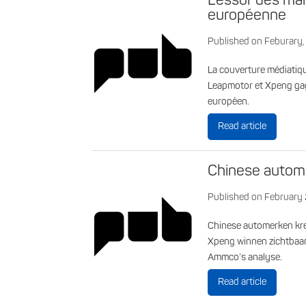
L’essor des ma
européenne
Published on Feburary
La couverture médiatiq
Leapmotor et Xpeng gagne
européen.
Read article
Chinese autom
Published on February
Chinese automerken kr
Xpeng winnen zichtbaarh
Ammco’s analyse.
Read article