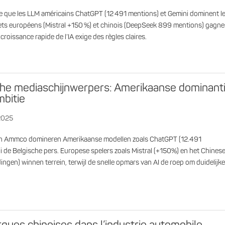
 que les LLM américains ChatGPT (12 491 mentions) et Gemini dominent l
jets européens (Mistral +150 %) et chinois (DeepSeek 899 mentions) gagne
a croissance rapide de l’IA exige des règles claires.
sche mediaschijnwerpers: Amerikaanse dominant
bitie
 2025
an Ammco domineren Amerikaanse modellen zoals ChatGPT (12.491
 de Belgische pers. Europese spelers zoals Mistral (+150%) en het Chines
gen) winnen terrein, terwijl de snelle opmars van AI de roep om duidelijk