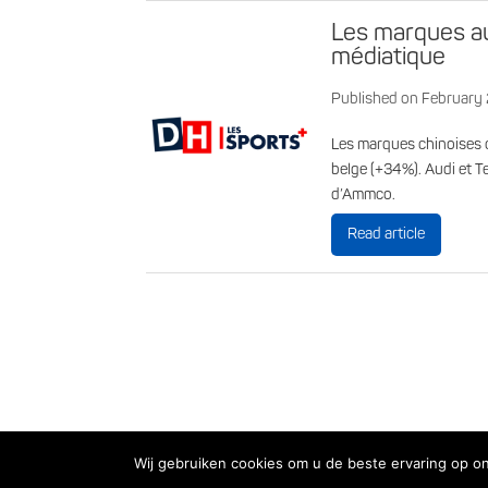
Les marques au
médiatique
Published on February
Les marques chinoises 
belge (+34%). Audi et T
d’Ammco.
Read article
Wij gebruiken cookies om u de beste ervaring op onz