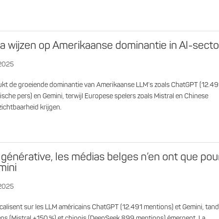
a wijzen op Amerikaanse dominantie in Al-secto
 2025
kt de groeiende dominantie van Amerikaanse LLM’s zoals ChatGPT (12.49
ische pers) en Gemini, terwijl Europese spelers zoals Mistral en Chinese
ichtbaarheid krijgen.
 générative, les médias belges n’en ont que pou
mini
 2025
calisent sur les LLM américains ChatGPT (12.491 mentions) et Gemini, tand
ens (Mistral +150 %) et chinois (DeepSeek 899 mentions) émergent. La