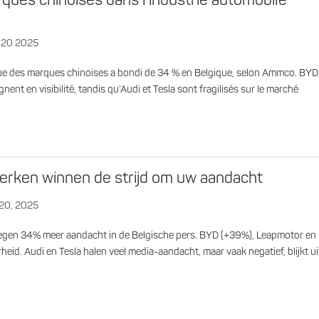
rques chinoises dans l’industrie automobile
, 20 2025
ue des marques chinoises a bondi de 34 % en Belgique, selon Ammco. BYD
nt en visibilité, tandis qu’Audi et Tesla sont fragilisés sur le marché
erken winnen de strijd om uw aandacht
 20, 2025
egen 34% meer aandacht in de Belgische pers. BYD (+39%), Leapmotor en
eid. Audi en Tesla halen veel media-aandacht, maar vaak negatief, blijkt ui