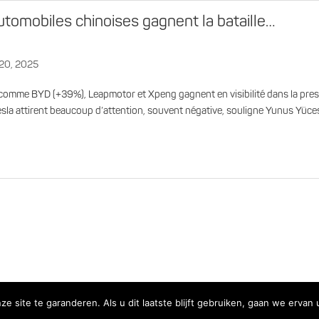
tomobiles chinoises gagnent la bataille…
 20, 2025
comme BYD (+39%), Leapmotor et Xpeng gagnent en visibilité dans la pre
esla attirent beaucoup d’attention, souvent négative, souligne Yunus Yüc
e site te garanderen. Als u dit laatste blijft gebruiken, gaan we ervan 
AMMCO - MEDIA MONITORING - © 2017 All rights reserved