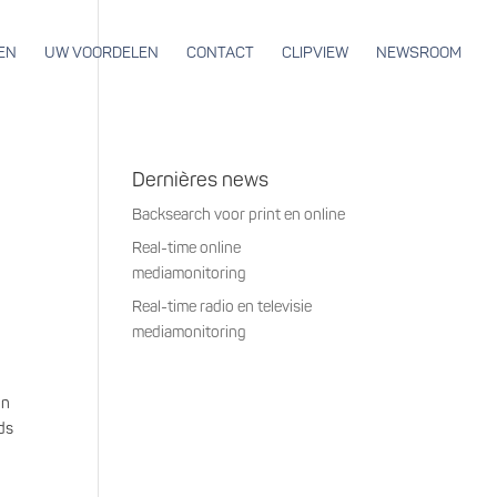
EN
UW VOORDELEN
CONTACT
CLIPVIEW
NEWSROOM
Dernières news
Backsearch voor print en online
Real-time online
mediamonitoring
Real-time radio en televisie
mediamonitoring
on
nds