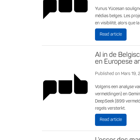
Yunus Yücesan souligne
médias belges. Les pro
en visibilité, alors que l
Read article
AI in de Belgi
en Europese am
Published on Mars 19,
Volgens een analyse v
vermeldingen) en Gemini
DeepSeek (899 vermeldin
regels versterkt.
Read article