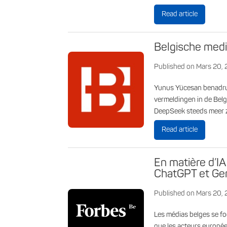
Read article
Belgische medi
Published on Mars 20,
Yunus Yücesan benadru
vermeldingen in de Belg
DeepSeek steeds meer z
Read article
En matière d’IA
ChatGPT et Ge
Published on Mars 20,
Les médias belges se fo
que les acteurs europé